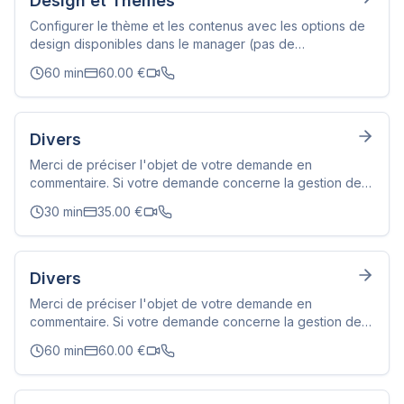
Design et Thèmes
Configurer le thème et les contenus avec les options de
design disponibles dans le manager (pas de
CSS/JavaScript).
60
min
60.00
€
Divers
Merci de préciser l'objet de votre demande en
commentaire. Si votre demande concerne la gestion des
e-mails associés à votre nom de domaine, nous vous
30
min
35.00
€
invitons à passer par le support en ligne dans un premier
temps.
Divers
Merci de préciser l'objet de votre demande en
commentaire. Si votre demande concerne la gestion des
e-mails associés à votre nom de domaine, nous vous
60
min
60.00
€
invitons à passer par le support en ligne dans un premier
temps.